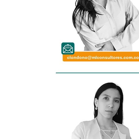
clondono@mlconsultores.com.co